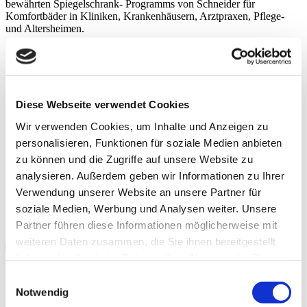
bewährten Spiegelschrank- Programms von Schneider für
Komfortbäder in Kliniken, Krankenhäusern, Arztpraxen, Pflege-
und Altersheimen.
Ausführung
Weiss
Diese Webseite verwendet Cookies
Wir verwenden Cookies, um Inhalte und Anzeigen zu
Direktes Licht
personalisieren, Funktionen für soziale Medien anbieten
Das Licht strahlt den Betrachter an und leuchtet das Gesicht
aus.
zu können und die Zugriffe auf unsere Website zu
analysieren. Außerdem geben wir Informationen zu Ihrer
Verwendung unserer Website an unsere Partner für
Stufenlose Glasablage
soziale Medien, Werbung und Analysen weiter. Unsere
Das beliebte Schneider-System: Glastablare stufenlos
Partner führen diese Informationen möglicherweise mit
verstellen.
weiteren Daten zusammen, die Sie ihnen bereitgestellt
haben oder die sie im Rahmen Ihrer Nutzung der Dienste
Scharniere und Dämpfer
gesammelt haben.
Weitere Informationen.
Consent
Drehtüren mit Türdämpfer, robuste Scharniertechnik für
Notwendig
Selection
sanftes und leises Schliessen.