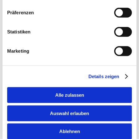
Weitere Vorteile:
Präferenzen
Statistiken
Marketing
Details zeigen
Downloads:
Produkt Postkarte
Alle zulassen
Massblatt
Montageanleitung
Datenservice dwg
Auswahl erlauben
Datenservice dxf
Händlersuche
Zurück zur Übersicht
Ablehnen