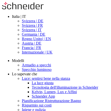
Italia | IT
Svizzera | DE
Svizzera | FR
Svizzera | IT
Germania | DE
Regno Unito| | EN
Austria | DE
Francia | FR
Internazionale | UK
Modelli
Armadio a specchi
Specchio luminoso
Lo sapevate che
Luce: sentirsi bene nella stanza
La luce giusta
Tecnologia dell'illuminazione in Schneider
Kelvin, Lumen, Lux e Affini
Schneider App
Pianificazione Ristrutturazione Bagno
Risparmio sui costi
Igiene e pulizia