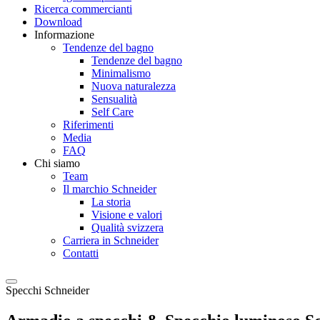
Ricerca commercianti
Download
Informazione
Tendenze del bagno
Tendenze del bagno
Minimalismo
Nuova naturalezza
Sensualità
Self Care
Riferimenti
Media
FAQ
Chi siamo
Team
Il marchio Schneider
La storia
Visione e valori
Qualità svizzera
Carriera in Schneider
Contatti
Specchi Schneider