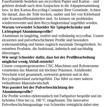
Faserformteile bestehen aus recyceltem Papier und Karton – und
gehören deshalb nach dem Auspacken in die Altpapiersammlung
bzw. in den Karton-Recycling-Container Ihrer Gemeinde. Achten
Sie darauf, dass die Teile trocken, sauber und frei von Klebeband
oder Kunststoffbestandteilen sind. So können sie problemlos
wiederverwertet und dem Recyclingkreislauf zugeführt werden.
Warum verwendet Schneider für Spiegelschränke und
Lichtspiegel Aluminiumprofile?
Aluminium ist langlebig, rostfrei und vollständig recycelbar. Unsere
eloxierten und pulverbeschichteten Profile sind besonders
widerstandsfähig und bieten zugleich maximale Designfreiheit. So
entstehen Produkte, die funktional, ästhetisch und nachhaltig
überzeugen.
Wie sorgt Schneider dafür, dass bei der Profilbearbeitung
möglichst wenig Abfall entsteht?
Unsere computergesteuerten CNC-Maschinen und Roboterarme
verarbeiten das Material mit höchster Präzision. Anfallender
Verschnitt wird gesammelt, sortenrein getrennt und in den
Recyclingkreislauf zurückgeführt. Das führt zu einer nahezu
verlustfreien Materialwirtschaft.
Was passiert bei der Pulverbeschichtung der
Aluminiumprofile?
Die Profile werden elektrostatisch mit Farbpulver besprüht und im
hybriden Ofen bei ca. 180 °C eingebrannt. Die innovative
Pulverbeschichtungsanlage von Schneider ermöglicht dabei eine