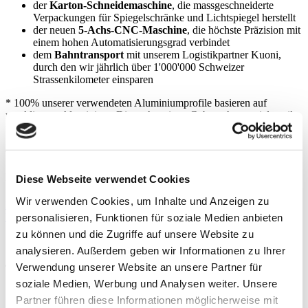
der
Karton-Schneidemaschine
, die massgeschneiderte
Verpackungen für Spiegelschränke und Lichtspiegel herstellt
der neuen
5-Achs-CNC-Maschine
, die höchste Präzision mit
einem hohen Automatisierungsgrad verbindet
dem
Bahntransport
mit unserem Logistikpartner Kuoni,
durch den wir jährlich über 1'000'000 Schweizer
Strassenkilometer einsparen
* 100% unserer verwendeten Aluminiumprofile basieren auf
rezykliertem Aluminium. Dieses hat einen Gebrauchtmaterialanteil
von ca. 80%.
Weil Verantwortung ein Produktmerkmal
ist.
Diese Webseite verwendet Cookies
Wir verwenden Cookies, um Inhalte und Anzeigen zu
Nachhaltigkeitsbericht lesen
Unsere Produkte entdecken
personalisieren, Funktionen für soziale Medien anbieten
zu können und die Zugriffe auf unsere Website zu
Stefan Frohofer
analysieren. Außerdem geben wir Informationen zu Ihrer
Verwendung unserer Website an unsere Partner für
Technischer Leiter
soziale Medien, Werbung und Analysen weiter. Unsere
"Wir konzentrieren die Produktion auf unser eigenes
Partner führen diese Informationen möglicherweise mit
Werk im schweizerischen Flums an der Schwelle zu