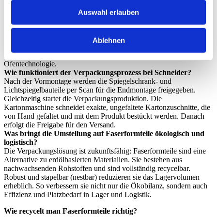
Wie nachhaltig sind die Spiegelschränke und Lichtspiegel von
Schneider?
Auswahl erlauben
Schneider fertigt nahezu alle Produkte aus recyceltem Aluminium –
einem Material, das langlebig, rostfrei und vollständig
wiederverwertbar ist. Zusätzlich kommen energiesparende LED-
Ablehnen
Leuchten sowie CO₂-reduzierende Produktionsmethoden zum
Einsatz, z. B. durch Photovoltaikstrom und moderne
Ofentechnologie.
Wie funktioniert der Verpackungsprozess bei Schneider?
Nach der Vormontage werden die Spiegelschrank- und
Lichtspiegelbauteile per Scan für die Endmontage freigegeben.
Gleichzeitig startet die Verpackungsproduktion. Die
Kartonmaschine schneidet exakte, ungefaltete Kartonzuschnitte, die
von Hand gefaltet und mit dem Produkt bestückt werden. Danach
erfolgt die Freigabe für den Versand.
Was bringt die Umstellung auf Faserformteile ökologisch und
logistisch?
Die Verpackungslösung ist zukunftsfähig: Faserformteile sind eine
Alternative zu erdölbasierten Materialien. Sie bestehen aus
nachwachsenden Rohstoffen und sind vollständig recycelbar.
Robust und stapelbar (nestbar) reduzieren sie das Lagervolumen
erheblich. So verbessern sie nicht nur die Ökobilanz, sondern auch
Effizienz und Platzbedarf in Lager und Logistik.
Wie recycelt man Faserformteile richtig?