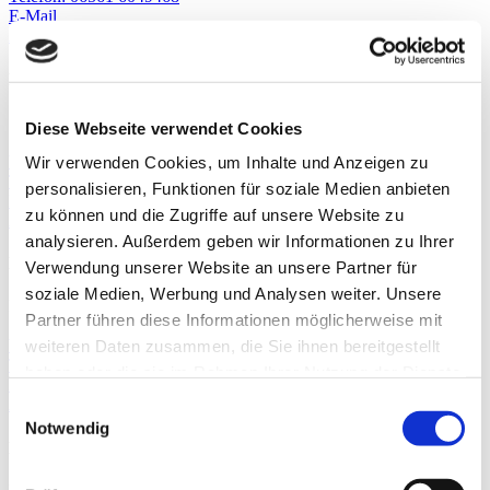
E-Mail
Auf Karte zeigen
ELEMENTS Bonn
Saime-Genc-Ring 2
Diese Webseite verwendet Cookies
53121 Bonn
Website
Wir verwenden Cookies, um Inhalte und Anzeigen zu
Telefon: 0228 97459623
personalisieren, Funktionen für soziale Medien anbieten
E-Mail
zu können und die Zugriffe auf unsere Website zu
Auf Karte zeigen
analysieren. Außerdem geben wir Informationen zu Ihrer
ELEMENTS Brandenburg
Verwendung unserer Website an unsere Partner für
soziale Medien, Werbung und Analysen weiter. Unsere
Mittenwalder Str. 8
Partner führen diese Informationen möglicherweise mit
1583 Rangsdorf-Groß Machnow
Website
weiteren Daten zusammen, die Sie ihnen bereitgestellt
Telefon: 03381 2989649
haben oder die sie im Rahmen Ihrer Nutzung der Dienste
E-Mail
gesammelt haben.
Weitere Informationen.
Auf Karte zeigen
Consent
Notwendig
Selection
ELEMENTS Brandenburg