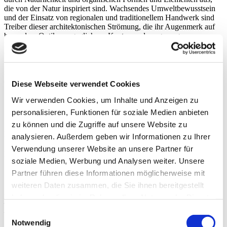
die von der Natur inspiriert sind. Wachsendes Umweltbewusstsein
und der Einsatz von regionalen und traditionellem Handwerk sind
Treiber dieser architektonischen Strömung, die ihr Augenmerk auf
besondere Optik, ausgeglichene Kanten und ausgewogenen
Rundungen legt. Pflanzen und Natursteine sorgen für die
wohltuende Harmonie zwischen Natur und Innenarchitektur. Der
Schneider BORDO TW ist ein Versprechen für jedes puristisch-
natürliches Badezimmer. Schlicht und gleichzeitig elegant verbindet
der Spiegelschrank modernste Lichttechnologie mit nachhaltigen
Diese Webseite verwendet Cookies
Materialien. Alles für eine schöne Kulisse voller Natürlichkeit.
Wir verwenden Cookies, um Inhalte und Anzeigen zu
personalisieren, Funktionen für soziale Medien anbieten
zu können und die Zugriffe auf unsere Website zu
Martina Mächler - Leiterin Kundenbetreuung/Innendienst
analysieren. Außerdem geben wir Informationen zu Ihrer
Verwendung unserer Website an unsere Partner für
Meine persönliche Empfehlung
soziale Medien, Werbung und Analysen weiter. Unsere
Partner führen diese Informationen möglicherweise mit
«Die Essenz dieses Trends besteht darin, das menschliche
Wohlbefinden auf natürliche Weise zu fördern. Der Schneider
weiteren Daten zusammen, die Sie ihnen bereitgestellt
BORDO TW und der Schneider ARANGA TW passen daher ideal
haben oder die sie im Rahmen Ihrer Nutzung der Dienste
zu dieser Architekturphilosophie. Sie überzeugen mit harmonischen
gesammelt haben.
Weitere Informationen.
Details und erstklassigem Licht.»
Consent
Notwendig
Selection