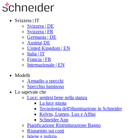
Svizzera | IT
Svizzera | DE
Svizzera | FR
Germania | DE
Austria| DE
United Kingdom | EN
Italia | IT
Francia | FR
Internazionale | EN
Modelli
Armadio a specchi
Specchio luminoso
Lo sapevate che
Luce: sentirsi bene nella stanza
La luce giusta
Tecnologia dell'illuminazione in Schneider
Kelvin, Lumen, Lux e Affini
Schneider App
Pianificazione Ristrutturazione Bagno
Risparmio sui costi
Igiene e pulizia