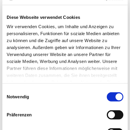
armonioso, in una nuova dimensione del benessere, per rendere
speciale i vostri momenti.
Finitura
Diese Webseite verwendet Cookies
Inossidabile rettificata
Wir verwenden Cookies, um Inhalte und Anzeigen zu
Nera opaca
personalisieren, Funktionen für soziale Medien anbieten
zu können und die Zugriffe auf unsere Website zu
analysieren. Außerdem geben wir Informationen zu Ihrer
Verwendung unserer Website an unsere Partner für
Schneider App
Il colore della luce, la luminosità e la luce notturna possono
soziale Medien, Werbung und Analysen weiter. Unsere
essere controllati tramite app in qualsiasi momento della
Partner führen diese Informationen möglicherweise mit
giornata.
weiteren Daten zusammen, die Sie ihnen bereitgestellt
haben oder die sie im Rahmen Ihrer Nutzung der Dienste
gesammelt haben.
Weitere Informationen.
Luce diretta
Consent
La luce viene emessa verso chi la osserva illuminando il viso.
Notwendig
Selection
Luce indiretta
Präferenzen
La luce viene emessa senza abbagliamenti verso l’alto o verso
il basso.