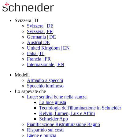
Svizzera | IT
Svizzera | DE
Svizzera | FR
Germania | DE
Austria| DE
United Kingdom | EN
Italia | IT
Francia | FR
Internazionale | EN
Modelli
Armadio a specchi
Specchio luminoso
Lo sapevate che
Luce: sentirsi bene nella stanza
La luce giusta
Tecnologia dell'illuminazione in Schneider
Kelvin, Lumen, Lux e Affini
Schneider App
Pianificazione Ristrutturazione Bagno
Risparmio sui costi
Igiene e pulizia