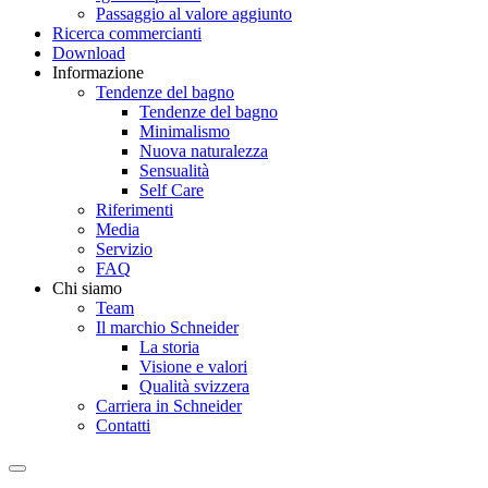
Passaggio al valore aggiunto
Ricerca commercianti
Download
Informazione
Tendenze del bagno
Tendenze del bagno
Minimalismo
Nuova naturalezza
Sensualità
Self Care
Riferimenti
Media
Servizio
FAQ
Chi siamo
Team
Il marchio Schneider
La storia
Visione e valori
Qualità svizzera
Carriera in Schneider
Contatti