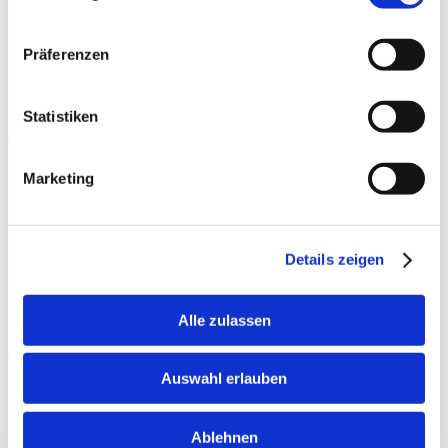
Tél.: +41 81 552 25 25
Präferenzen
Du lundi au Jeudi
08h00 à 11h30
13h30 à 16h30
Statistiken
Vendredi
08h00 à 11h30
13h30 à 16h00
Marketing
Médias
Contact
Jobs
Garantie
Details zeigen
W. Schneider+Co AG
Büntenrietstrasse 12
CH-8890 Flums
Alle zulassen
info.ch@wschneider.com
Auswahl erlauben
Medias sociaux
Ablehnen