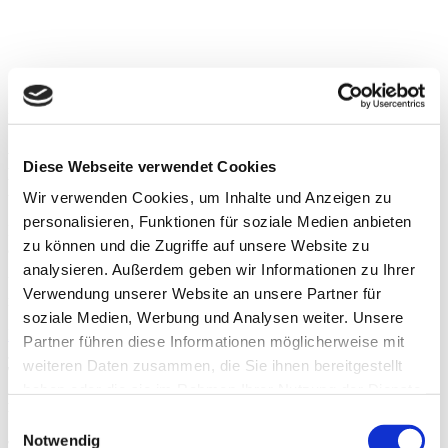
Maison individuelle Langgass (partie 2)
PREMIUM Line Ultimate HCL: la
Diese Webseite verwendet Cookies
lumière devient un objet d’art
Wir verwenden Cookies, um Inhalte und Anzeigen zu
personalisieren, Funktionen für soziale Medien anbieten
La douche dans cette maison individuelle est équipée de notre
zu können und die Zugriffe auf unsere Website zu
armoire-miroir Schneider PREMIUM Line Ultimate HCL.
analysieren. Außerdem geben wir Informationen zu Ihrer
Un cadre lumineux à LED étroit l’entoure et marque son design
Verwendung unserer Website an unsere Partner für
raffiné unique.
soziale Medien, Werbung und Analysen weiter. Unsere
Informations complémentaires
Retour à l'aperçu
Partner führen diese Informationen möglicherweise mit
weiteren Daten zusammen, die Sie ihnen bereitgestellt
haben oder die sie im Rahmen Ihrer Nutzung der Dienste
Hotline
gesammelt haben.
Weitere Informationen.
Consent
Notwendig
Selection
Thèmes supplémentaires