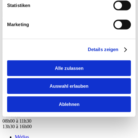
confidentialité
.
Statistiken
language
S'abonner
Marketing
Ce site est protégé par reCAPTCHA et les règles de Google
Privacy
Policy
et
Terms of Service
s'appliquent.
Details zeigen
Hotline
Alle zulassen
Thèmes supplémentaires
Auswahl erlauben
Tél.: +41 81 552 25 25
Du lundi au Jeudi
Ablehnen
08h00 à 11h30
13h30 à 16h30
Vendredi
08h00 à 11h30
13h30 à 16h00
Médias