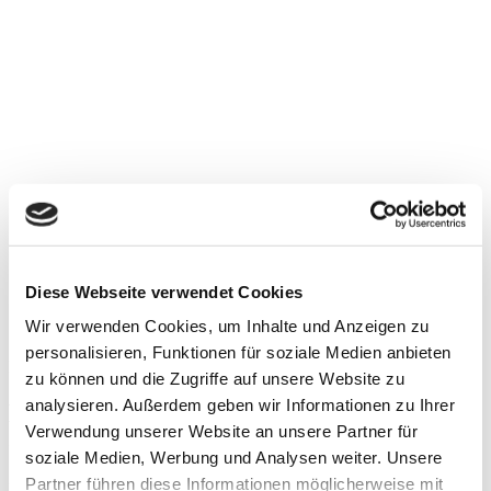
Diese Webseite verwendet Cookies
Wir verwenden Cookies, um Inhalte und Anzeigen zu
personalisieren, Funktionen für soziale Medien anbieten
Maison individuelle Grandson
zu können und die Zugriffe auf unsere Website zu
analysieren. Außerdem geben wir Informationen zu Ihrer
Miroir lumineux A-Line HCL: un bien-
Verwendung unserer Website an unsere Partner für
être absolu
soziale Medien, Werbung und Analysen weiter. Unsere
Partner führen diese Informationen möglicherweise mit
La villa est équipée de nos miroirs lumineux A-Line. Celles-ci sont