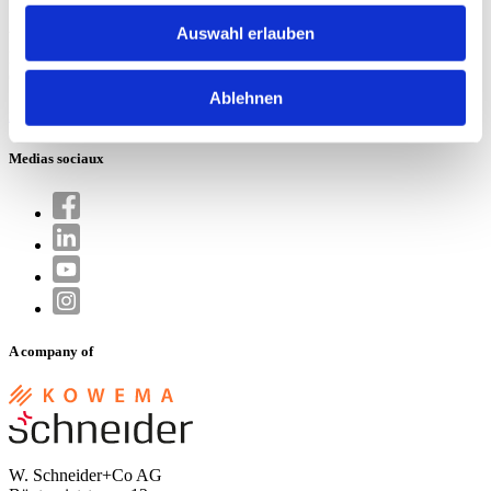
Garantie
Auswahl erlauben
W. Schneider+Co AG
Büntenrietstrasse 12
CH-8890 Flums
Ablehnen
info.ch@wschneider.com
Medias sociaux
A company of
W. Schneider+Co AG