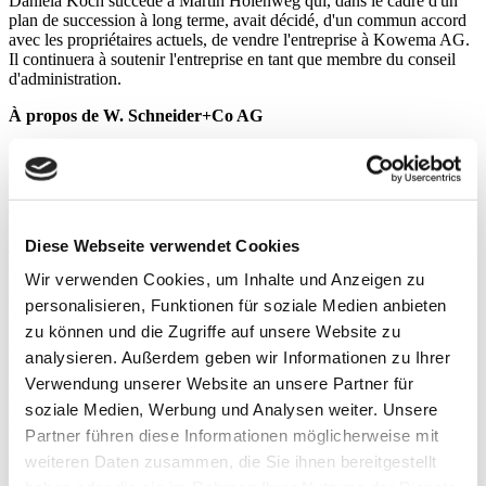
Daniela Koch succède à Martin Holenweg qui, dans le cadre d'un
plan de succession à long terme, avait décidé, d'un commun accord
avec les propriétaires actuels, de vendre l'entreprise à Kowema AG.
Il continuera à soutenir l'entreprise en tant que membre du conseil
d'administration.
À propos de W. Schneider+Co AG
Depuis plus de 70 ans, la société W. Schneider+Co AG
(www.wschneider.com) est synonyme d'armoires-miroirs et de
miroirs lumineux « Made in Switzerland ». L'entreprise a été fondée
en 1953 à Langnau am Albis, en Suisse, par Walter Schneider.
Depuis longtemps déjà, Schneider s'est développé en Suisse pour
Diese Webseite verwendet Cookies
devenir le leader du marché des armoires-miroirs et des miroirs
lumineux durables fabriqués avec des matériaux de haute qualité et
Wir verwenden Cookies, um Inhalte und Anzeigen zu
répondant à des exigences élevées en matière de conception.
personalisieren, Funktionen für soziale Medien anbieten
L'entreprise dessert également des marchés sélectionnés en Europe.
Schneider produit ses armoires-miroirs et ses miroirs lumineux
zu können und die Zugriffe auf unsere Website zu
exclusivement en Suisse, dans sa propre usine située à Flums (SG).
analysieren. Außerdem geben wir Informationen zu Ihrer
L'entreprise emploie environ 80 collaborateurs. À ce jour, Schneider
Verwendung unserer Website an unsere Partner für
a conçu et fabriqué plus de trois millions d'armoires-miroirs dans sa
propre usine en Suisse. L'entreprise fait partie du groupe Kowema
soziale Medien, Werbung und Analysen weiter. Unsere
depuis juillet 2023 (www.kowema.ch).
Partner führen diese Informationen möglicherweise mit
weiteren Daten zusammen, die Sie ihnen bereitgestellt
Pour toutes questions :