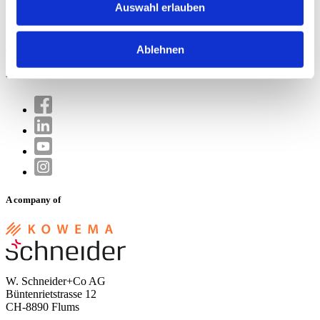
Auswahl erlauben
Büntenrietstrasse 12
CH-8890 Flums
info.ch@wschneider.com
Ablehnen
Medias sociaux
A company of
W. Schneider+Co AG
Büntenrietstrasse 12
CH-8890 Flums