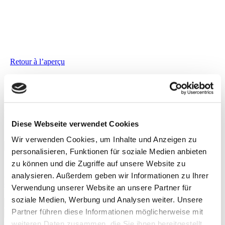
Retour à l’aperçu
Pour de nouvelles inspirations
Cette newsletter est publiée de manière sporadique. C’est-à-dire
chaque fois nous sommes convaincus d’avoir des informations qui
vous intéressent.
Diese Webseite verwendet Cookies
E-mail
Wir verwenden Cookies, um Inhalte und Anzeigen zu
personalisieren, Funktionen für soziale Medien anbieten
Protection des données
zu können und die Zugriffe auf unsere Website zu
En cochant cette case, vous consentez à ce que W. Schneider+Co
AG utilise vos données à des fins marketing.
Déclaration de
analysieren. Außerdem geben wir Informationen zu Ihrer
confidentialité
.
Verwendung unserer Website an unsere Partner für
language
soziale Medien, Werbung und Analysen weiter. Unsere
Partner führen diese Informationen möglicherweise mit
S'abonner
weiteren Daten zusammen, die Sie ihnen bereitgestellt