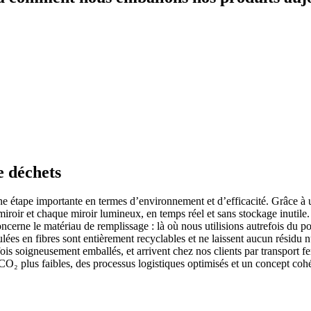
 déchets
ne étape importante en termes d’environnement et d’efficacité. Grâce 
oir et chaque miroir lumineux, en temps réel et sans stockage inutile.
cerne le matériau de remplissage : là où nous utilisions autrefois du p
lées en fibres sont entièrement recyclables et ne laissent aucun résidu 
e fois soigneusement emballés, et arrivent chez nos clients par transpor
e CO₂ plus faibles, des processus logistiques optimisés et un concept co