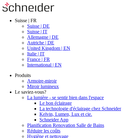
Suisse | FR
Suisse | DE
Suisse | IT
Allemagne | DE
Autriche | DE
United Kingdom | EN
Italie | IT
France | FR
International | EN
Produits
Armoire-miroir
Miroir lumineux
Le saviez-vous?
La lumière - se sentir bien dans l'espace
Le bon éclairage
La technologie d'éclairage chez Schneider
Kelvin, Lumen, Lux et cie.
Schneider App
Planification Renovation Salle de Bains
Réduire les coûts
Hygiène et nettoyage