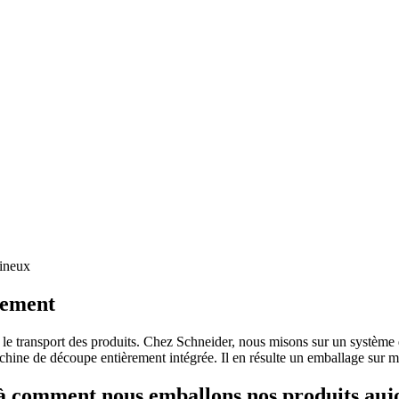
mineux
nement
t le transport des produits. Chez Schneider, nous misons sur un système d
chine de découpe entièrement intégrée. Il en résulte un emballage sur m
là comment nous emballons nos produits aujo