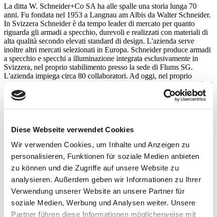
La ditta W. Schneider+Co SA ha alle spalle una storia lunga 70
anni. Fu fondata nel 1953 a Langnau am Albis da Walter Schneider.
In Svizzera Schneider è da tempo leader di mercato per quanto
riguarda gli armadi a specchio, durevoli e realizzati con materiali di
alta qualità secondo elevati standard di design. L'azienda serve
inoltre altri mercati selezionati in Europa. Schneider produce armadi
a specchio e specchi a illuminazione integrata esclusivamente in
Svizzera, nel proprio stabilimento presso la sede di Flums SG.
L'azienda impiega circa 80 collaboratori. Ad oggi, nel proprio
stabilimento in Svizzera, la Schneider ha progettato e prodotto più di
tre milioni di armadi a specchio.
Informazioni su Kowema AG
La nuova proprietaria Kowema AG riunisce sotto un'unica gestione
Diese Webseite verwendet Cookies
una rete di diverse PMI svizzere, rilevate nell'ambito di soluzioni
successorie e che continueranno a essere gestite in modo sostenibile
Wir verwenden Cookies, um Inhalte und Anzeigen zu
nell'interesse dei venditori. Le sette società svizzere esistenti
personalisieren, Funktionen für soziale Medien anbieten
sviluppano, producono e distribuiscono prodotti e servizi
zu können und die Zugriffe auf unsere Website zu
tecnologicamente avanzati nelle loro sedi in Svizzera e all'estero. A
fondare e a detenere Kowema AG come società madre sono 26
analysieren. Außerdem geben wir Informationen zu Ihrer
diverse casse pensioni di aziende svizzere di successo e fondazioni
Verwendung unserer Website an unsere Partner für
collettive per PMI. Il gruppo impiega attualmente circa 2000
soziale Medien, Werbung und Analysen weiter. Unsere
collaboratori.
Partner führen diese Informationen möglicherweise mit