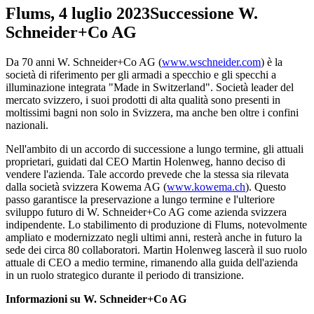
Flums, 4 luglio 2023
Successione W.
Schneider+Co AG
Da 70 anni W. Schneider+Co AG (
www.wschneider.com
) è la
società di riferimento per gli armadi a specchio e gli specchi a
illuminazione integrata "Made in Switzerland". Società leader del
mercato svizzero, i suoi prodotti di alta qualità sono presenti in
moltissimi bagni non solo in Svizzera, ma anche ben oltre i confini
nazionali.
Nell'ambito di un accordo di successione a lungo termine, gli attuali
proprietari, guidati dal CEO Martin Holenweg, hanno deciso di
vendere l'azienda. Tale accordo prevede che la stessa sia rilevata
dalla società svizzera Kowema AG (
www.kowema.ch
). Questo
passo garantisce la preservazione a lungo termine e l'ulteriore
sviluppo futuro di W. Schneider+Co AG come azienda svizzera
indipendente. Lo stabilimento di produzione di Flums, notevolmente
ampliato e modernizzato negli ultimi anni, resterà anche in futuro la
sede dei circa 80 collaboratori. Martin Holenweg lascerà il suo ruolo
attuale di CEO a medio termine, rimanendo alla guida dell'azienda
in un ruolo strategico durante il periodo di transizione.
Informazioni su W. Schneider+Co AG