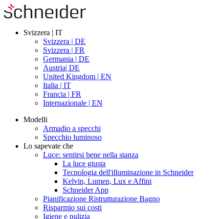
Svizzera | IT
Svizzera | DE
Svizzera | FR
Germania | DE
Austria| DE
United Kingdom | EN
Italia | IT
Francia | FR
Internazionale | EN
Modelli
Armadio a specchi
Specchio luminoso
Lo sapevate che
Luce: sentirsi bene nella stanza
La luce giusta
Tecnologia dell'illuminazione in Schneider
Kelvin, Lumen, Lux e Affini
Schneider App
Pianificazione Ristrutturazione Bagno
Risparmio sui costi
Igiene e pulizia