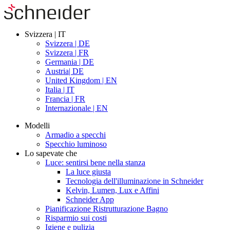
Svizzera | IT
Svizzera | DE
Svizzera | FR
Germania | DE
Austria| DE
United Kingdom | EN
Italia | IT
Francia | FR
Internazionale | EN
Modelli
Armadio a specchi
Specchio luminoso
Lo sapevate che
Luce: sentirsi bene nella stanza
La luce giusta
Tecnologia dell'illuminazione in Schneider
Kelvin, Lumen, Lux e Affini
Schneider App
Pianificazione Ristrutturazione Bagno
Risparmio sui costi
Igiene e pulizia