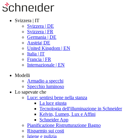
Svizzera | IT
Svizzera | DE
Svizzera | FR
Germania | DE
Austria| DE
United Kingdom | EN
Italia | IT
Francia | FR
Internazionale | EN
Modelli
Armadio a specchi
Specchio luminoso
Lo sapevate che
Luce: sentirsi bene nella stanza
La luce giusta
Tecnologia dell'illuminazione in Schneider
Kelvin, Lumen, Lux e Affini
Schneider App
Pianificazione Ristrutturazione Bagno
Risparmio sui costi
Igiene e pulizia