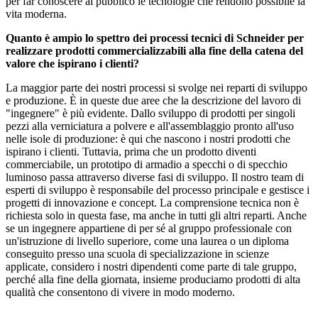
per far conoscere al pubblico le tecnologie che rendono possibile la
vita moderna.
Quanto è ampio lo spettro dei processi tecnici di Schneider per
realizzare prodotti commercializzabili alla fine della catena del
valore che ispirano i clienti?
La maggior parte dei nostri processi si svolge nei reparti di sviluppo
e produzione. È in queste due aree che la descrizione del lavoro di
"ingegnere" è più evidente. Dallo sviluppo di prodotti per singoli
pezzi alla verniciatura a polvere e all'assemblaggio pronto all'uso
nelle isole di produzione: è qui che nascono i nostri prodotti che
ispirano i clienti. Tuttavia, prima che un prodotto diventi
commerciabile, un prototipo di armadio a specchi o di specchio
luminoso passa attraverso diverse fasi di sviluppo. Il nostro team di
esperti di sviluppo è responsabile del processo principale e gestisce i
progetti di innovazione e concept. La comprensione tecnica non è
richiesta solo in questa fase, ma anche in tutti gli altri reparti. Anche
se un ingegnere appartiene di per sé al gruppo professionale con
un'istruzione di livello superiore, come una laurea o un diploma
conseguito presso una scuola di specializzazione in scienze
applicate, considero i nostri dipendenti come parte di tale gruppo,
perché alla fine della giornata, insieme produciamo prodotti di alta
qualità che consentono di vivere in modo moderno.