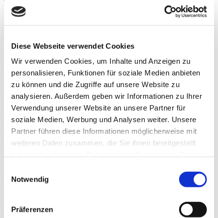
Diese Webseite verwendet Cookies
Venez découvrirez les tendances en
Wir verwenden Cookies, um Inhalte und Anzeigen zu
matière de salles de bains, ainsi que des
personalisieren, Funktionen für soziale Medien anbieten
zu können und die Zugriffe auf unsere Website zu
produits phares, des armoires-miroirs et
analysieren. Außerdem geben wir Informationen zu Ihrer
des miroirs lumineux dans un stand au
Verwendung unserer Website an unsere Partner für
concept unique. L’ISH de Francfort
soziale Medien, Werbung und Analysen weiter. Unsere
approche. Prenez rendez-vous.
Partner führen diese Informationen möglicherweise mit
weiteren Daten zusammen, die Sie ihnen bereitgestellt
Obtenez un billet gratuit
haben oder die sie im Rahmen Ihrer Nutzung der Dienste
gesammelt haben.
Weitere Informationen.
Pour de nouvelles inspirations
Consent
Notwendig
Selection
Cette newsletter est publiée de manière sporadique. C’est-à-dire
chaque fois nous sommes convaincus d’avoir des informations qui
vous intéressent.
Präferenzen