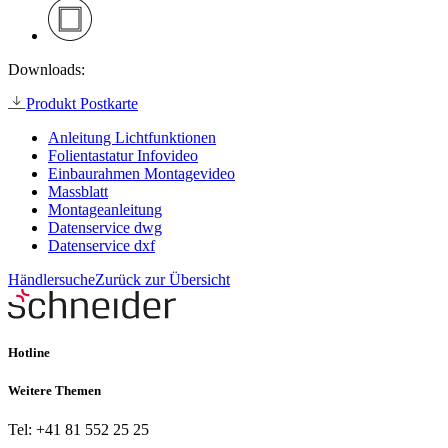
Downloads:
Produkt Postkarte
Anleitung Lichtfunktionen
Folientastatur Infovideo
Einbaurahmen Montagevideo
Massblatt
Montageanleitung
Datenservice dwg
Datenservice dxf
Händlersuche
Zurück zur Übersicht
Hotline
Weitere Themen
Tel: +41 81 552 25 25