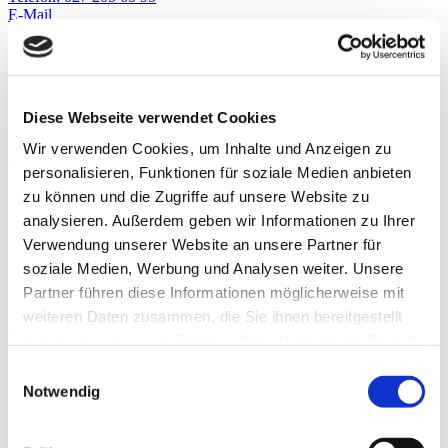
E-Mail
Auf Karte zeigen
Gétaz-Miauton AG
Lonzastrasse 2
Diese Webseite verwendet Cookies
3930 Visp
Website
Wir verwenden Cookies, um Inhalte und Anzeigen zu
Telefon: 027 948 85 00
personalisieren, Funktionen für soziale Medien anbieten
E-Mail
zu können und die Zugriffe auf unsere Website zu
Auf Karte zeigen
analysieren. Außerdem geben wir Informationen zu Ihrer
Gétaz-Miauton SA
Verwendung unserer Website an unsere Partner für
soziale Medien, Werbung und Analysen weiter. Unsere
Av. de la Praille 45
Partner führen diese Informationen möglicherweise mit
1227 Carouge
Website
weiteren Daten zusammen, die Sie ihnen bereitgestellt
Telefon: 022 918 15 01
haben oder die sie im Rahmen Ihrer Nutzung der Dienste
E-Mail
gesammelt haben.
Weitere Informationen.
Auf Karte zeigen
Consent
Notwendig
Selection
Gétaz-Miauton SA