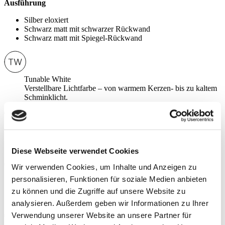
Ausführung
Silber eloxiert
Schwarz matt mit schwarzer Rückwand
Schwarz matt mit Spiegel-Rückwand
Tunable White
Verstellbare Lichtfarbe – von warmem Kerzen- bis zu kaltem
Schminklicht.
Schneider App
Lichtfarbe, Helligkeit und Nachtlicht via App für jede
Tageszeit bedienbar.
Diese Webseite verwendet Cookies
Wir verwenden Cookies, um Inhalte und Anzeigen zu
personalisieren, Funktionen für soziale Medien anbieten
Direktes Licht
Das Licht strahlt den Betrachter an und leuchtet das Gesicht
zu können und die Zugriffe auf unsere Website zu
aus.
analysieren. Außerdem geben wir Informationen zu Ihrer
Verwendung unserer Website an unsere Partner für