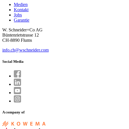
Medien
Kontakt
Jobs
Garantie
W. Schneider+Co AG
Büntenrietstrasse 12
CH-8890 Flums
info.ch@wschneider.com
Social Media
A company of