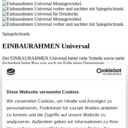
Spiegelschrank
EINBAURAHMEN Universal
Der EINBAURAHMEN Universal bietet viele Vorteile sowie mehr
Sicherheit beim Bau wie auch im Falle einer Demontage.
Da der Spiegelschrank nicht bereits im Rohbau eingebaut werden
muss, minimieren sich die Risiken für Fehler bei der Montage
deutlich.
Diese Webseite verwendet Cookies
Zudem ist die Montage als auch die Demontage mit dem neuen
Einbaurahmen von Schneider um ein vielfaches einfacher und
Wir verwenden Cookies, um Inhalte und Anzeigen zu
schneller.
personalisieren, Funktionen für soziale Medien anbieten
Weitere Vorteile:
zu können und die Zugriffe auf unsere Website zu
analysieren. Außerdem geben wir Informationen zu Ihrer