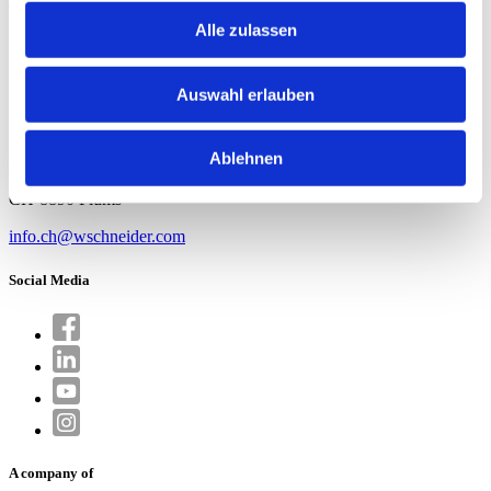
08:00 bis 11:30 Uhr
13:30 bis 16:00 Uhr
Alle zulassen
Medien
Kontakt
Auswahl erlauben
Jobs
Garantie
Ablehnen
W. Schneider+Co AG
Büntenrietstrasse 12
CH-8890 Flums
info.ch@wschneider.com
Social Media
A company of