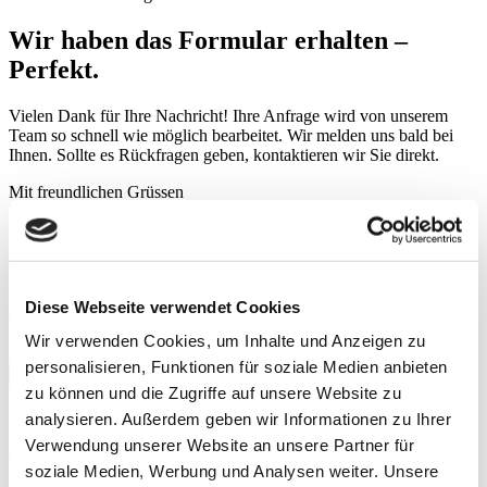
Wir haben das Formular erhalten –
Perfekt.
Vielen Dank für Ihre Nachricht! Ihre Anfrage wird von unserem
Team so schnell wie möglich bearbeitet. Wir melden uns bald bei
Ihnen. Sollte es Rückfragen geben, kontaktieren wir Sie direkt.
Mit freundlichen Grüssen
Ihr Schneider Team
Für neue Inspiration
Dieser Newsletter erscheint sporadisch. Nämlich immer dann, wenn
Diese Webseite verwendet Cookies
wir überzeugt sind, Informationen zu haben, die Sie interessieren.
Wir verwenden Cookies, um Inhalte und Anzeigen zu
E-Mail
personalisieren, Funktionen für soziale Medien anbieten
zu können und die Zugriffe auf unsere Website zu
Datenschutzerklärung
Durch das Ankreuzen erklären Sie sich einverstanden, dass W.
analysieren. Außerdem geben wir Informationen zu Ihrer
Schneider+Co AG Ihre Daten für Marketingzwecke verwenden
Verwendung unserer Website an unsere Partner für
darf.
Datenschutzerklärung
.
soziale Medien, Werbung und Analysen weiter. Unsere
language