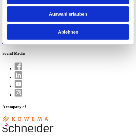
Jobs
Garantie
Auswahl erlauben
W. Schneider+Co AG
Büntenrietstrasse 12
CH-8890 Flums
Ablehnen
info.ch@wschneider.com
Social Media
A company of