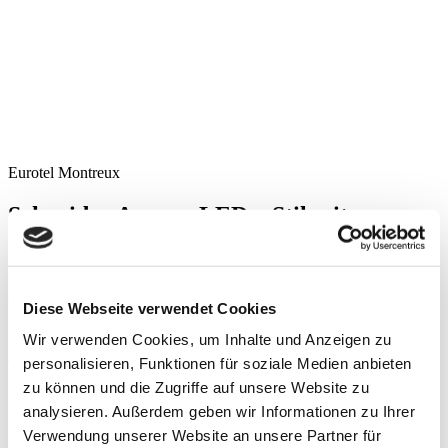
Eurotel Montreux
Schneider Aranga LED – Stil mit
doppeltem Lichtband
Sämtliche Zimmer des gehobenen, modernen Cityhotel am Ufer des
Genfer Sees sind mit unseren Schneider ARANGA LED
Diese Webseite verwendet Cookies
Lichtspiegel ausgestattet.
Wir verwenden Cookies, um Inhalte und Anzeigen zu
mehr Infos zum Produkt
Zurück zur Übersicht
personalisieren, Funktionen für soziale Medien anbieten
zu können und die Zugriffe auf unsere Website zu
Für neue Inspiration
analysieren. Außerdem geben wir Informationen zu Ihrer
Dieser Newsletter erscheint sporadisch. Nämlich immer dann, wenn
Verwendung unserer Website an unsere Partner für