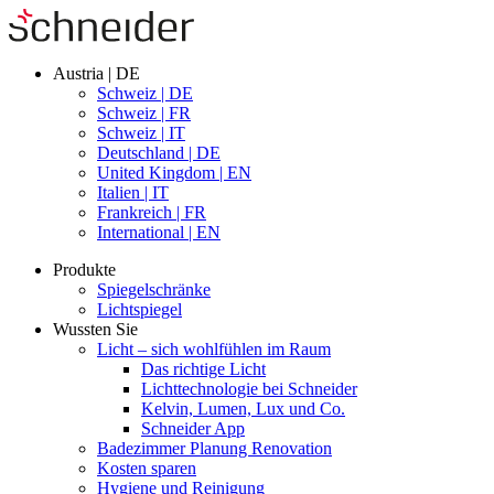
Austria | DE
Schweiz | DE
Schweiz | FR
Schweiz | IT
Deutschland | DE
United Kingdom | EN
Italien | IT
Frankreich | FR
International | EN
Produkte
Spiegelschränke
Lichtspiegel
Wussten Sie
Licht – sich wohlfühlen im Raum
Das richtige Licht
Lichttechnologie bei Schneider
Kelvin, Lumen, Lux und Co.
Schneider App
Badezimmer Planung Renovation
Kosten sparen
Hygiene und Reinigung