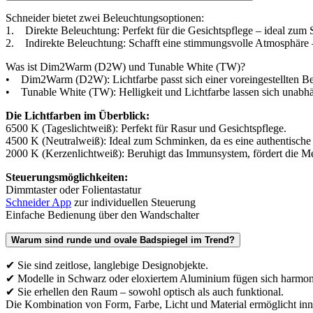
Schneider bietet zwei Beleuchtungsoptionen:
1. Direkte Beleuchtung: Perfekt für die Gesichtspflege – ideal zum
2. Indirekte Beleuchtung: Schafft eine stimmungsvolle Atmosphäre 
Was ist Dim2Warm (D2W) und Tunable White (TW)?
• Dim2Warm (D2W): Lichtfarbe passt sich einer voreingestellten B
• Tunable White (TW): Helligkeit und Lichtfarbe lassen sich unabhä
Die Lichtfarben im Überblick:
6500 K (Tageslichtweiß): Perfekt für Rasur und Gesichtspflege.
4500 K (Neutralweiß): Ideal zum Schminken, da es eine authentische
2000 K (Kerzenlichtweiß): Beruhigt das Immunsystem, fördert die Me
Steuerungsmöglichkeiten:
Dimmtaster oder Folientastatur
Schneider App
zur individuellen Steuerung
Einfache Bedienung über den Wandschalter
Warum sind runde und ovale Badspiegel im Trend?
✔ Sie sind zeitlose, langlebige Designobjekte.
✔ Modelle in Schwarz oder eloxiertem Aluminium fügen sich harmo
✔ Sie erhellen den Raum – sowohl optisch als auch funktional.
Die Kombination von Form, Farbe, Licht und Material ermöglicht inne