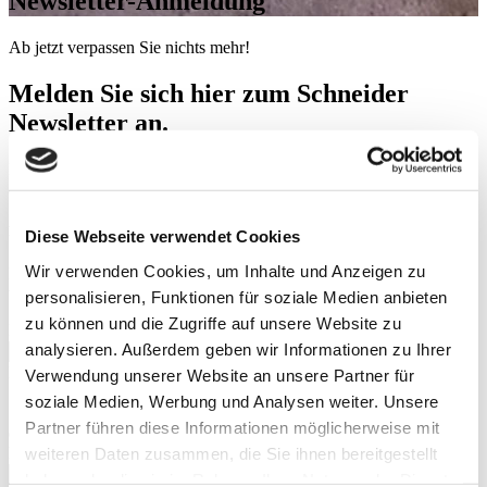
Newsletter-Anmeldung
Ab jetzt verpassen Sie nichts mehr!
Melden Sie sich hier zum Schneider
Newsletter an.
Erfahren Sie zuerst alles über Innovationen, Aktionen und Events
aus der Schneider Welt.
Für neue Inspiration
Diese Webseite verwendet Cookies
Wir verwenden Cookies, um Inhalte und Anzeigen zu
Dieser Newsletter erscheint sporadisch. Nämlich immer dann, wenn
wir überzeugt sind, Informationen zu haben, die Sie interessieren.
personalisieren, Funktionen für soziale Medien anbieten
zu können und die Zugriffe auf unsere Website zu
E-Mail
analysieren. Außerdem geben wir Informationen zu Ihrer
Datenschutzerklärung
Verwendung unserer Website an unsere Partner für
Durch das Ankreuzen erklären Sie sich einverstanden, dass W.
soziale Medien, Werbung und Analysen weiter. Unsere
Schneider+Co AG Ihre Daten für Marketingzwecke verwenden
Partner führen diese Informationen möglicherweise mit
darf.
Datenschutzerklärung
.
language
weiteren Daten zusammen, die Sie ihnen bereitgestellt
haben oder die sie im Rahmen Ihrer Nutzung der Dienste