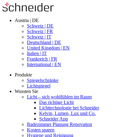
Austria | DE
Schweiz | DE
Schweiz | FR
Schweiz | IT
Deutschland | DE
United Kingdom | EN
Italien | IT
Frankreich | FR
International | EN
Produkte
Spiegelschränke
Lichtspiegel
Wussten Sie
Licht – sich wohlfühlen im Raum
Das richtige Licht
Lichttechnologie bei Schneider
Kelvin, Lumen, Lux und Co.
Schneider App
Badezimmer Planung Renovation
Kosten sparen
Hygiene und Reinigung