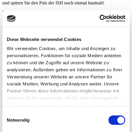
und spüren Sie den Puls der ISH noch einmal hautnah!
Diese Webseite verwendet Cookies
Wir verwenden Cookies, um Inhalte und Anzeigen zu
personalisieren, Funktionen für soziale Medien anbieten
zu können und die Zugriffe auf unsere Website zu
Klartext: Daniela Koch präsentiert den
analysieren. Außerdem geben wir Informationen zu Ihrer
Schneider FLOAT D2W
Verwendung unserer Website an unsere Partner für
soziale Medien, Werbung und Analysen weiter. Unsere
Das ist der Schneider FLOAT D2W – unser neuestes Design-
Partner führen diese Informationen möglicherweise mit
Statement. Mit seinem innovativen Schwenkmechanismus scheint
der Spiegel mühelos nach vorne zu gleiten – fast als würde er
weiteren Daten zusammen, die Sie ihnen bereitgestellt
schweben. Platzsparend und intuitiv überzeugt der IfDesign-Award-
haben oder die sie im Rahmen Ihrer Nutzung der Dienste
Gewinner mit seiner durchdachten Funktionalität. Die 360-Grad-
gesammelt haben.
Weitere Informationen.
Beleuchtung sorgt für eine blendfreie Ausleuchtung – ideal für
Consent
Badezimmer oder Eingangsbereiche. Mit der intuitiven Dim2Warm-
Notwendig
Selection
Funktion lässt sich das Licht per Dimmtaster individuell anpassen –
von strahlendem Tageslicht bis hin zu gemütlichem Warmweiss. Der