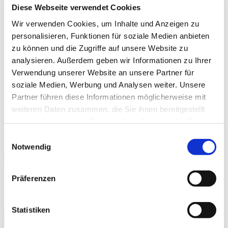
Diese Webseite verwendet Cookies
Downloads:
Wir verwenden Cookies, um Inhalte und Anzeigen zu
personalisieren, Funktionen für soziale Medien anbieten
Istruzioni di montaggio
Schede misure
zu können und die Zugriffe auf unsere Website zu
Cartolina del prodotto
analysieren. Außerdem geben wir Informationen zu Ihrer
Verwendung unserer Website an unsere Partner für
Rivenditore online
Torna alla panoramica
soziale Medien, Werbung und Analysen weiter. Unsere
Per nuova ispirazione
Partner führen diese Informationen möglicherweise mit
weiteren Daten zusammen, die Sie ihnen bereitgestellt
Questa newsletter viene inviata sporadicamente. Vale a dire ogni
haben oder die sie im Rahmen Ihrer Nutzung der Dienste
volta che siamo convinti di avere informazioni che possano essere di
suo interesse.
gesammelt haben.
Weitere Informationen.
Consent
Notwendig
E-mail
Selection
Protezione dei dati
Präferenzen
Apponendo una crocetta acconsentite all’utilizzo dei vostri dati
da parte di W. Schneider+Co AG per scopi di marketing.
Informativa sulla
protezione dei dati
personali.
language
Statistiken
Iscrivetevi