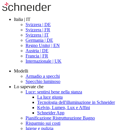
Italia | IT
Svizzera | DE
Svizzera | FR
Svizzera | IT
Germania | DE
Regno Unito| | EN
Austria | DE
Francia | FR
Internazionale | UK
Modelli
Armadio a specchi
Specchio luminoso
Lo sapevate che
Luce: sentirsi bene nella stanza
La luce giusta
Tecnologia dell'illuminazione in Schneider
Kelvin, Lumen, Lux e Affini
Schneider App
Pianificazione Ristrutturazione Bagno
Risparmio sui costi
Igiene e pulizia