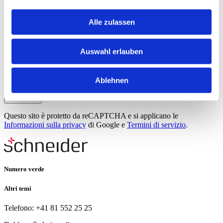
suo interesse.
E-mail
Alle zulassen
Protezione dei dati
Apponendo una crocetta acconsentite all’utilizzo dei vostri dati
Auswahl erlauben
da parte di W. Schneider+Co AG per scopi di marketing.
Informativa sulla
protezione dei dati
personali.
language
Ablehnen
Iscrivetevi
Questo sito è protetto da reCAPTCHA e si applicano le
Informazioni sulla privacy
di Google e
Termini di servizio
.
Numero verde
Altri temi
Telefono: +41 81 552 25 25