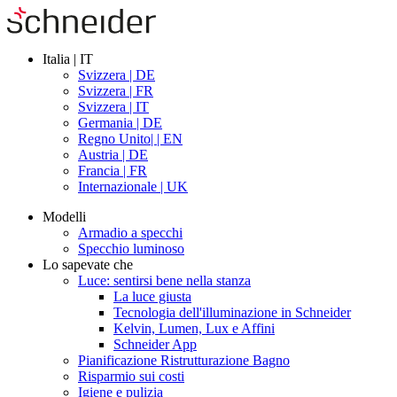
Italia | IT
Svizzera | DE
Svizzera | FR
Svizzera | IT
Germania | DE
Regno Unito| | EN
Austria | DE
Francia | FR
Internazionale | UK
Modelli
Armadio a specchi
Specchio luminoso
Lo sapevate che
Luce: sentirsi bene nella stanza
La luce giusta
Tecnologia dell'illuminazione in Schneider
Kelvin, Lumen, Lux e Affini
Schneider App
Pianificazione Ristrutturazione Bagno
Risparmio sui costi
Igiene e pulizia