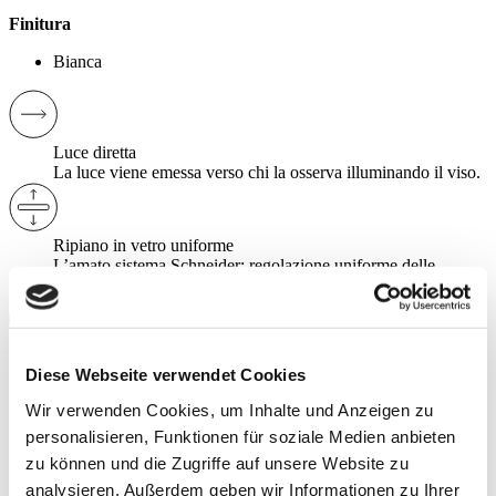
Finitura
Bianca
Luce diretta
La luce viene emessa verso chi la osserva illuminando il viso.
Ripiano in vetro uniforme
L’amato sistema Schneider: regolazione uniforme delle
mensole in vetro.
Cerniere e ammortizzatori
Diese Webseite verwendet Cookies
Ante battenti con ammortizzatore, robusta tecnologia a
cerniera per una chiusura morbida e silenziosa.
Wir verwenden Cookies, um Inhalte und Anzeigen zu
Altri vantaggi:
personalisieren, Funktionen für soziale Medien anbieten
zu können und die Zugriffe auf unsere Website zu
analysieren. Außerdem geben wir Informationen zu Ihrer