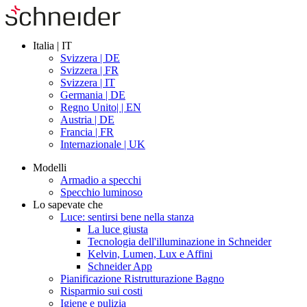
Italia | IT
Svizzera | DE
Svizzera | FR
Svizzera | IT
Germania | DE
Regno Unito| | EN
Austria | DE
Francia | FR
Internazionale | UK
Modelli
Armadio a specchi
Specchio luminoso
Lo sapevate che
Luce: sentirsi bene nella stanza
La luce giusta
Tecnologia dell'illuminazione in Schneider
Kelvin, Lumen, Lux e Affini
Schneider App
Pianificazione Ristrutturazione Bagno
Risparmio sui costi
Igiene e pulizia