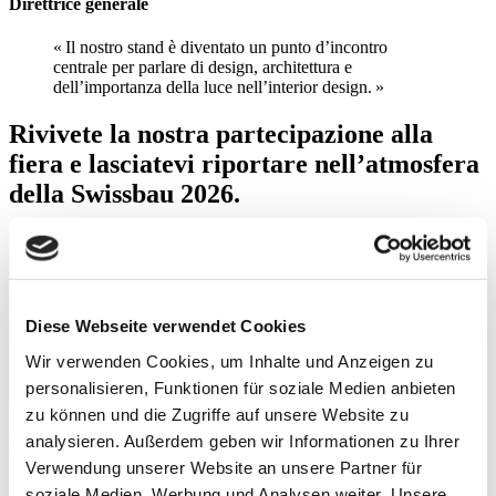
Direttrice generale
« Il nostro stand è diventato un punto d’incontro
centrale per parlare di design, architettura e
dell’importanza della luce nell’interior design. »
Rivivete la nostra partecipazione alla
fiera e lasciatevi riportare nell’atmosfera
della Swissbau 2026.
Diese Webseite verwendet Cookies
Wir verwenden Cookies, um Inhalte und Anzeigen zu
personalisieren, Funktionen für soziale Medien anbieten
zu können und die Zugriffe auf unsere Website zu
Lo stand condiviso sotto il marchio « Das
analysieren. Außerdem geben wir Informationen zu Ihrer
Verwendung unserer Website an unsere Partner für
Schweizer Bad » è stato concepito come
soziale Medien, Werbung und Analysen weiter. Unsere