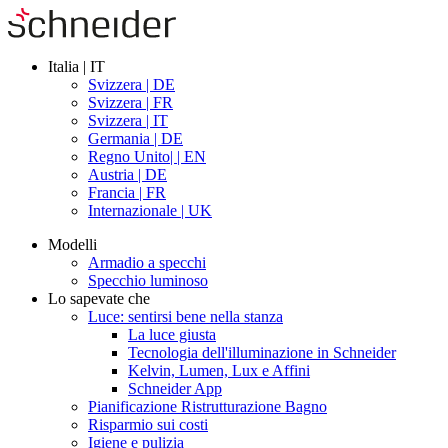
Italia | IT
Svizzera | DE
Svizzera | FR
Svizzera | IT
Germania | DE
Regno Unito| | EN
Austria | DE
Francia | FR
Internazionale | UK
Modelli
Armadio a specchi
Specchio luminoso
Lo sapevate che
Luce: sentirsi bene nella stanza
La luce giusta
Tecnologia dell'illuminazione in Schneider
Kelvin, Lumen, Lux e Affini
Schneider App
Pianificazione Ristrutturazione Bagno
Risparmio sui costi
Igiene e pulizia