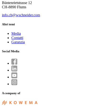
Büntenrietstrasse 12
CH-8890 Flums
info.ch@wschneider.com
Altri temi
Media
Contatti
Garanzia
Social Media
A company of