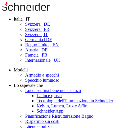
Italia | IT
Svizzera | DE
Svizzera | FR
Svizzera | IT
Germania | DE
Regno Unito| | EN
Austria | DE
Francia | FR
Internazionale | UK
Modelli
Armadio a specchi
Specchio luminoso
Lo sapevate che
Luce: sentirsi bene nella stanza
La luce giusta
Tecnologia dell'illuminazione in Schneider
Kelvin, Lumen, Lux e Affini
Schneider App
Pianificazione Ristrutturazione Bagno
Risparmio sui costi
Igiene e pulizia