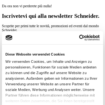
Da ora non vi perderete più nulla!
Iscrivetevi qui alla newsletter Schneider.
Scoprite per primi tutte le novità, promozioni ed eventi dal mondo
Schneider.
Per nuova ispirazione
Questa newsletter viene inviata sporadicamente. Vale a dire ogni
volta che siamo convinti di avere informazioni che possano essere di
Diese Webseite verwendet Cookies
suo interesse.
Wir verwenden Cookies, um Inhalte und Anzeigen zu
E-mail
personalisieren, Funktionen für soziale Medien anbieten
zu können und die Zugriffe auf unsere Website zu
Protezione dei dati
analysieren. Außerdem geben wir Informationen zu Ihrer
Apponendo una crocetta acconsentite all’utilizzo dei vostri dati
da parte di W. Schneider+Co AG per scopi di marketing.
Verwendung unserer Website an unsere Partner für
Informativa sulla
protezione dei dati
personali.
soziale Medien, Werbung und Analysen weiter. Unsere
language
Partner führen diese Informationen möglicherweise mit
weiteren Daten zusammen, die Sie ihnen bereitgestellt
Iscrivetevi