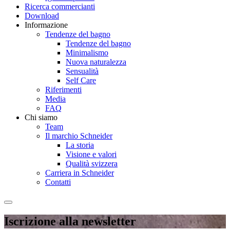
Ricerca commercianti
Download
Informazione
Tendenze del bagno
Tendenze del bagno
Minimalismo
Nuova naturalezza
Sensualità
Self Care
Riferimenti
Media
FAQ
Chi siamo
Team
Il marchio Schneider
La storia
Visione e valori
Qualità svizzera
Carriera in Schneider
Contatti
Iscrizione alla newsletter