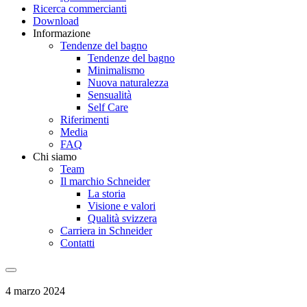
Ricerca commercianti
Download
Informazione
Tendenze del bagno
Tendenze del bagno
Minimalismo
Nuova naturalezza
Sensualità
Self Care
Riferimenti
Media
FAQ
Chi siamo
Team
Il marchio Schneider
La storia
Visione e valori
Qualità svizzera
Carriera in Schneider
Contatti
4 marzo 2024