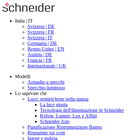
Italia | IT
Svizzera | DE
Svizzera | FR
Svizzera | IT
Germania | DE
Regno Unito| | EN
Austria | DE
Francia | FR
Internazionale | UK
Modelli
Armadio a specchi
Specchio luminoso
Lo sapevate che
Luce: sentirsi bene nella stanza
La luce giusta
Tecnologia dell'illuminazione in Schneider
Kelvin, Lumen, Lux e Affini
Schneider App
Pianificazione Ristrutturazione Bagno
Risparmio sui costi
Igiene e pulizia