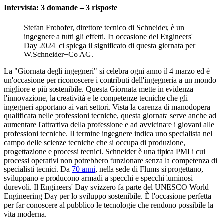
Intervista: 3 domande – 3 risposte
Stefan Frohofer, direttore tecnico di Schneider, è un
ingegnere a tutti gli effetti. In occasione del Engineers'
Day 2024, ci spiega il significato di questa giornata per
W.Schneider+Co AG.
La "Giornata degli ingegneri" si celebra ogni anno il 4 marzo ed è
un'occasione per riconoscere i contributi dell'ingegneria a un mondo
migliore e più sostenibile. Questa Giornata mette in evidenza
l'innovazione, la creatività e le competenze tecniche che gli
ingegneri apportano ai vari settori. Vista la carenza di manodopera
qualificata nelle professioni tecniche, questa giornata serve anche ad
aumentare l'attrattiva della professione e ad avvicinare i giovani alle
professioni tecniche. Il termine ingegnere indica uno specialista nel
campo delle scienze tecniche che si occupa di produzione,
progettazione e processi tecnici. Schneider è una tipica PMI i cui
processi operativi non potrebbero funzionare senza la competenza di
specialisti tecnici. Da
70 anni
, nella sede di Flums si progettano,
sviluppano e producono armadi a specchi e specchi luminosi
durevoli. Il Engineers' Day svizzero fa parte del UNESCO World
Engineering Day per lo sviluppo sostenibile. È l'occasione perfetta
per far conoscere al pubblico le tecnologie che rendono possibile la
vita moderna.