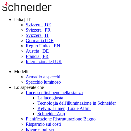
Italia | IT
Svizzera | DE
Svizzera | FR
Svizzera | IT
Germania | DE
Regno Unito| | EN
Austria | DE
Francia | FR
Internazionale | UK
Modelli
Armadio a specchi
Specchio luminoso
Lo sapevate che
Luce: sentirsi bene nella stanza
La luce giusta
Tecnologia dell'illuminazione in Schneider
Kelvin, Lumen, Lux e Affini
Schneider App
Pianificazione Ristrutturazione Bagno
Risparmio sui costi
Igiene e pulizia