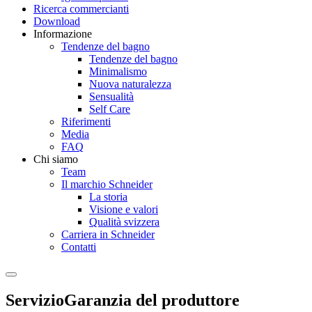
Ricerca commercianti
Download
Informazione
Tendenze del bagno
Tendenze del bagno
Minimalismo
Nuova naturalezza
Sensualità
Self Care
Riferimenti
Media
FAQ
Chi siamo
Team
Il marchio Schneider
La storia
Visione e valori
Qualità svizzera
Carriera in Schneider
Contatti
Servizio
Garanzia del produttore