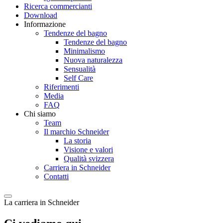
Ricerca commercianti
Download
Informazione
Tendenze del bagno
Tendenze del bagno
Minimalismo
Nuova naturalezza
Sensualità
Self Care
Riferimenti
Media
FAQ
Chi siamo
Team
Il marchio Schneider
La storia
Visione e valori
Qualità svizzera
Carriera in Schneider
Contatti
La carriera in Schneider