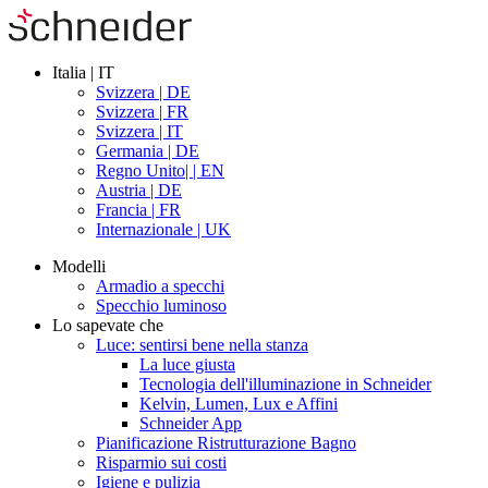
Italia | IT
Svizzera | DE
Svizzera | FR
Svizzera | IT
Germania | DE
Regno Unito| | EN
Austria | DE
Francia | FR
Internazionale | UK
Modelli
Armadio a specchi
Specchio luminoso
Lo sapevate che
Luce: sentirsi bene nella stanza
La luce giusta
Tecnologia dell'illuminazione in Schneider
Kelvin, Lumen, Lux e Affini
Schneider App
Pianificazione Ristrutturazione Bagno
Risparmio sui costi
Igiene e pulizia