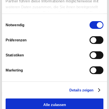
Partner führen diese Informationen möglicherweise mit
weiteren Daten zusammen, die Sie ihnen bereitgestellt
Ritratti dei dipendenti
haben oder die sie im Rahmen Ihrer Nutzung der Dienste
gesammelt haben.
Weitere Informationen.
Consent
Notwendig
Selection
Präferenzen
Statistiken
Per nuova ispirazione
Marketing
Questa newsletter viene inviata sporadicamente. Vale a dire ogni
volta che siamo convinti di avere informazioni che possano essere di
suo interesse.
E-mail
Details zeigen
Protezione dei dati
Apponendo una crocetta acconsentite all’utilizzo dei vostri dati
Alle zulassen
da parte di W. Schneider+Co AG per scopi di marketing.