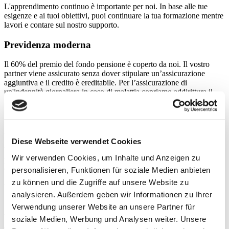
L'apprendimento continuo è importante per noi. In base alle tue
esigenze e ai tuoi obiettivi, puoi continuare la tua formazione mentre
lavori e contare sul nostro supporto.
Previdenza moderna
Il 60% del premio del fondo pensione è coperto da noi. Il vostro
partner viene assicurato senza dover stipulare un’assicurazione
aggiuntiva e il credito è ereditabile. Per l’assicurazione di
un'indennità giornaliera in caso di malattia copriamo addirittura il
75% dei premi. In caso di malattia la perdita di salario viene coperta
fino a 720 giorni.
Ristorazione e pura natura
Diese Webseite verwendet Cookies
Un pranzo veloce nella natura, godendo dell'aria fresca e della vista
Wir verwenden Cookies, um Inhalte und Anzeigen zu
panoramica sui Churfirsten: a Flums non è un problema. Schneider
offre gratuitamente anche frutta fresca e vari tipi di tè.
personalisieren, Funktionen für soziale Medien anbieten
zu können und die Zugriffe auf unsere Website zu
Vicinanza ai trasporti pubblici e parcheggio gratuito
analysieren. Außerdem geben wir Informationen zu Ihrer
Verwendung unserer Website an unsere Partner für
Schneider si trova a pochi passi dalla stazione ferroviaria di Flums.
Viaggiare in treno è pratico e facile. Naturalmente è disponibile
soziale Medien, Werbung und Analysen weiter. Unsere
anche un parcheggio gratuito.