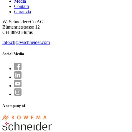
Media
Contatti
Garanzia
W. Schneider+Co AG
Büntenrietstrasse 12
CH-8890 Flums
info.ch@wschneider.com
Social Media
A company of