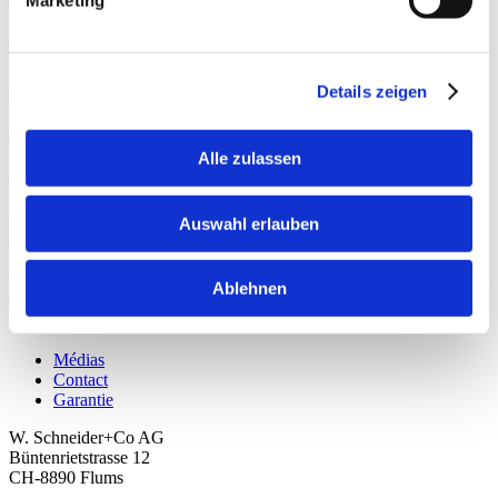
Marketing
Details zeigen
Hotline
Thèmes supplémentaires
Alle zulassen
Tél.: +41 81 552 25 25
Du lundi au Jeudi
Auswahl erlauben
08h00 à 11h30
13h30 à 16h00
Vendredi
Ablehnen
08h00 à 11h30
13h30 à 16h00
Médias
Contact
Garantie
W. Schneider+Co AG
Büntenrietstrasse 12
CH-8890 Flums