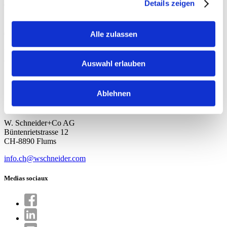
Details zeigen
Tél.: +41 81 552 25 25
Du lundi au Jeudi
08h00 à 11h30
Alle zulassen
13h30 à 16h00
Vendredi
08h00 à 11h30
Auswahl erlauben
13h30 à 16h00
Médias
Ablehnen
Contact
Garantie
W. Schneider+Co AG
Büntenrietstrasse 12
CH-8890 Flums
info.ch@wschneider.com
Medias sociaux