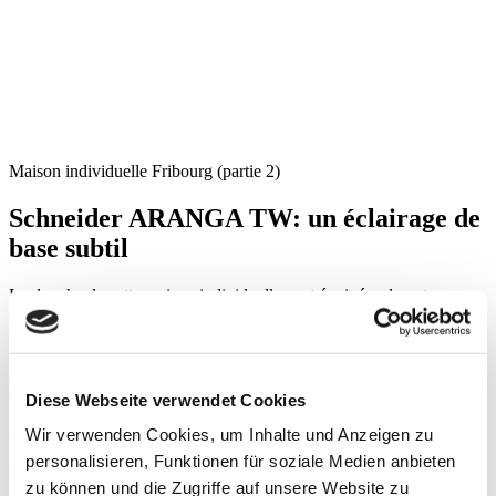
Maison individuelle Fribourg (partie 2)
Schneider ARANGA TW: un éclairage de
base subtil
La douche de cette maison individuelle sont équipées de notre
Armoire-miroir Schneider ARANGA TW.
La double bande lumineuse raffinée s’intègre parfaitement dans la
surface du miroir, le long du bord supérieur, et donne une touche
d’élégance discrète à l’armoire-miroir ARANGA.
Diese Webseite verwendet Cookies
Informations complémentaires
Retour à l'aperçu
Wir verwenden Cookies, um Inhalte und Anzeigen zu
personalisieren, Funktionen für soziale Medien anbieten
Pour de nouvelles inspirations
zu können und die Zugriffe auf unsere Website zu