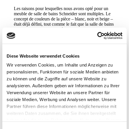
Les raisons pour lesquelles nous avons opté pour un
meuble de salle de bains Schneider sont multiples. Le
concept de couleurs de la pièce – blanc, noir et beige –
était déjà défini, tout comme le fait que la salle de bains
fasse partie de la chambre à coucher. C’est pourquoi
nous appelons cet espace notre « suite d’hôtel 5 étoiles
». Nous savions qu’une armoire fonctionnelle noire
mate et éclairée figurerait en tête de notre liste de
souhaits. De plus, il était important pour nous que la
couleur de la lumière et l’intensité lumineuse soient
Diese Webseite verwendet Cookies
toutes deux réglables. L’éclairage direct et indirect
Wir verwenden Cookies, um Inhalte und Anzeigen zu
faisait partie des conditions à remplir, tout comme la
largeur de l’armoire, qui devait être de 120 cm. Forts de
personalisieren, Funktionen für soziale Medien anbieten
ces exigences, nous avons contacté un spécialiste
zu können und die Zugriffe auf unsere Website zu
commercial régional qui nous a recommandé sans
analysieren. Außerdem geben wir Informationen zu Ihrer
hésiter le modèle Schneider GLOW classic HCL.
Verwendung unserer Website an unsere Partner für
Espace de rangement Schneider. Tout est
soziale Medien, Werbung und Analysen weiter. Unsere
dans votre champ de vision. Tout est sous
Partner führen diese Informationen möglicherweise mit
contrôle.
weiteren Daten zusammen, die Sie ihnen bereitgestellt
haben oder die sie im Rahmen Ihrer Nutzung der Dienste
gesammelt haben.
Weitere Informationen.
Consent