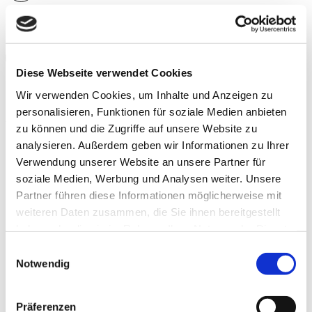
Encastré
L’armoire-miroir peut être encastré dans le mur et ressort
moins.
Diese Webseite verwendet Cookies
Dimmable
Armoire-miroir à luminosité variable.
Wir verwenden Cookies, um Inhalte und Anzeigen zu
personalisieren, Funktionen für soziale Medien anbieten
Autres avantages :
zu können und die Zugriffe auf unsere Website zu
analysieren. Außerdem geben wir Informationen zu Ihrer
Verwendung unserer Website an unsere Partner für
soziale Medien, Werbung und Analysen weiter. Unsere
Partner führen diese Informationen möglicherweise mit
weiteren Daten zusammen, die Sie ihnen bereitgestellt
haben oder die sie im Rahmen Ihrer Nutzung der Dienste
gesammelt haben.
Weitere Informationen.
Consent
Notwendig
Selection
Präferenzen