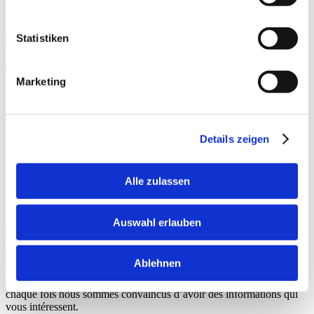
Statistiken
Downloads:
Carte postale du produit
Marketing
Flyer
Instructions pour les fonctions d’éclairage
Clavier à membrane Vidéo info
Vidéo d’installation du cadre d’installation
Details zeigen
Instructions de montage / Procédure de montage encastré
Vidéo
Instructions de montage
Fiche de mesure
Alle zulassen
Service données dwg
Service données dxf
Auswahl erlauben
Commerce en ligne
Retour à l'aperçu
Pour de nouvelles inspirations
Ablehnen
Cette newsletter est publiée de manière sporadique. C’est-à-dire
chaque fois nous sommes convaincus d’avoir des informations qui
vous intéressent.