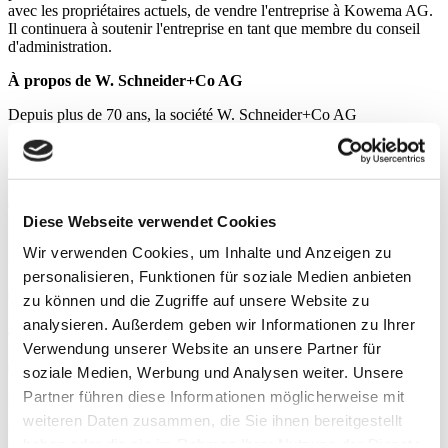
avec les propriétaires actuels, de vendre l'entreprise à Kowema AG.
Il continuera à soutenir l'entreprise en tant que membre du conseil
d'administration.
À propos de W. Schneider+Co AG
Depuis plus de 70 ans, la société W. Schneider+Co AG
(www.wschneider.com) est synonyme d'armoires-miroirs et de
miroirs lumineux « Made in Switzerland ». L'entreprise a été fondée
en 1953 à Langnau am Albis, en Suisse, par Walter Schneider.
Depuis longtemps déjà, Schneider s'est développé en Suisse pour
devenir le leader du marché des armoires-miroirs et des miroirs
Diese Webseite verwendet Cookies
lumineux durables fabriqués avec des matériaux de haute qualité et
répondant à des exigences élevées en matière de conception.
Wir verwenden Cookies, um Inhalte und Anzeigen zu
L'entreprise dessert également des marchés sélectionnés en Europe.
personalisieren, Funktionen für soziale Medien anbieten
Schneider produit ses armoires-miroirs et ses miroirs lumineux
exclusivement en Suisse, dans sa propre usine située à Flums (SG).
zu können und die Zugriffe auf unsere Website zu
L'entreprise emploie environ 80 collaborateurs. À ce jour, Schneider
analysieren. Außerdem geben wir Informationen zu Ihrer
a conçu et fabriqué plus de trois millions d'armoires-miroirs dans sa
Verwendung unserer Website an unsere Partner für
propre usine en Suisse. L'entreprise fait partie du groupe Kowema
depuis juillet 2023 (www.kowema.ch).
soziale Medien, Werbung und Analysen weiter. Unsere
Partner führen diese Informationen möglicherweise mit
Pour toutes questions :
weiteren Daten zusammen, die Sie ihnen bereitgestellt
W. Schneider+Co AG :
haben oder die sie im Rahmen Ihrer Nutzung der Dienste